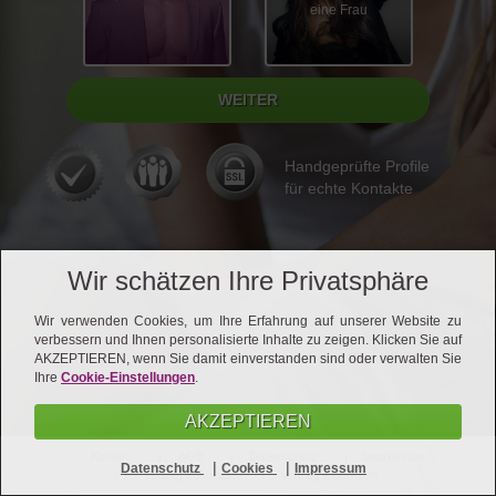
eine Frau
Handgeprüfte Profile
für echte Kontakte
Wir schätzen Ihre Privatsphäre
Wir verwenden Cookies, um Ihre Erfahrung auf unserer Website zu
verbessern und Ihnen personalisierte Inhalte zu zeigen. Klicken Sie auf
AKZEPTIEREN, wenn Sie damit einverstanden sind oder verwalten Sie
Ihre
Cookie-Einstellungen
.
AKZEPTIEREN
Kontakt
AGB
Datenschutz
Impressum
|
|
Datenschutz
Cookies
Impressum
Vertrag kündigen
Vertrag widerrufen