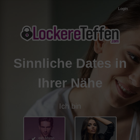
Login
Sinnliche
Dates
in
Ihrer Nähe
Ich bin
ein Mann